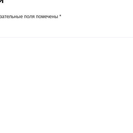
й
превышает
аналогичный
показатель в
зательные поля помечены
*
Германии