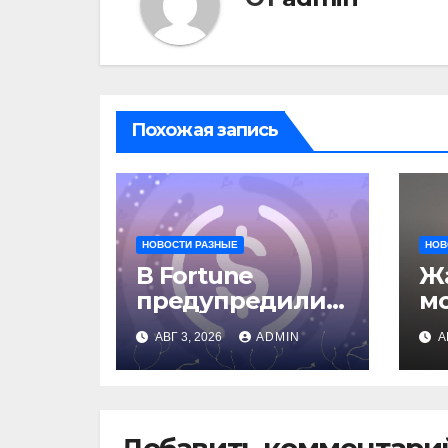
Похожая запись
НОВОСТИ РАЗНЫЕ
НОВ
В Fortune
Жа
предупредили о
м
рисках сделки
о
АВГ 3, 2026
ADMIN
А
Circle и IBM
вл
ав