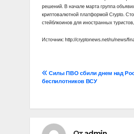
решений. В начале марта группа объявила
криптовалютной платформой Crypto. Ст
стейблкоинов для иностранных туристо
Источник: http://cryptonews.net/ru/news/fi
Навигация
Силы ПВО сбили днем над Рос
беспилотников ВСУ
по
записям
От
admin