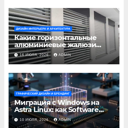
ДИЗАЙН ИНТЕРЬЕРА И АРХИТЕКТУРА
Какие горизонтальные
алюминиевые жалюзи
выбрать для окон?
16 ИЮЛЯ, 2026
ADMIN
ГРАФИЧЕСКИЙ ДИЗАЙН И БРЕНДИНГ
Миграция с Windows на
Astra Linux: как Software
Group успешно перешла на
10 ИЮЛЯ, 2026
ADMIN
отечественную ОС