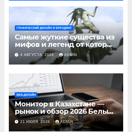
ГРАФИЧЕСКИЙ ДИЗАЙН И БРЕНДИНГ
Самые жуткие существа из
мифов и легенд от которых
стынет кровь
4 АВГУСТА, 2026
ADMIN
ВЕБ-ДИЗАЙН
Монитор в Казахстане —
рынок и обзор 2026 Белый
Ветер Shop.kz
21 ИЮЛЯ, 2026
ADMIN