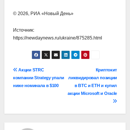
© 2026, РИА «Новый День»
Источник:
https://newdaynews.ru/ukraine/875285.html
Навигация
Акции STRC
Криптокит
компании Strategy упали
ликвидировал позиции
по
ниже номинала в $100
в BTC и ETH и купил
записям
акции Microsoft и Oracle