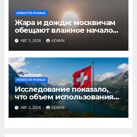
НОВОСТИ РАЗНЫЕ
Жара и дожди: москвичам
обещают влажное начало
августа
АВГ 3, 2026
ADMIN
НОВОСТИ РАЗНЫЕ
Исследование показало,
что объем использования
криптовалют в Швейцарии
АВГ 3, 2026
ADMIN
в два раза превышает
аналогичный показатель в
Германии