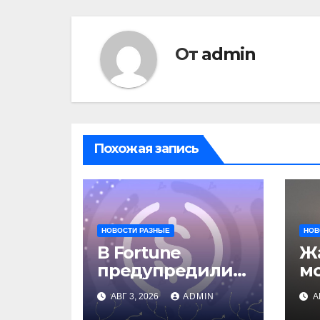
От
admin
Похожая запись
НОВОСТИ РАЗНЫЕ
НОВ
В Fortune
Жа
предупредили о
м
рисках сделки
о
АВГ 3, 2026
ADMIN
А
Circle и IBM
вл