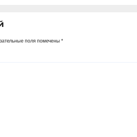
густа
криптовалют в
Швейцарии в
два раза
й
превышает
аналогичный
показатель в
зательные поля помечены
*
Германии