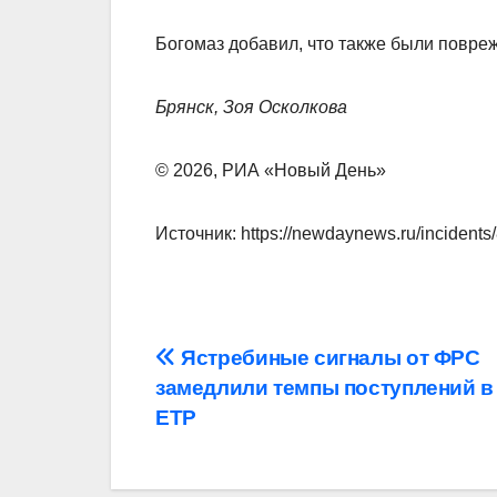
Богомаз добавил, что также были повре
Брянск, Зоя Осколкова
© 2026, РИА «Новый День»
Источник: https://newdaynews.ru/incidents
Навигация
Ястребиные сигналы от ФРС
замедлили темпы поступлений в 
по
ETP
записям