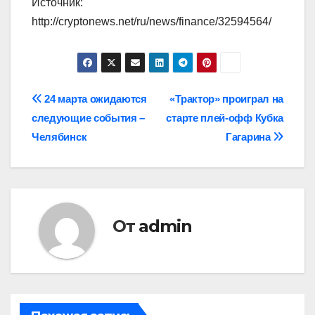
Источник:
http://cryptonews.net/ru/news/finance/32594564/
Навигация
24 марта ожидаются
«Трактор» проиграл на
следующие события –
старте плей-офф Кубка
по
Челябинск
Гагарина
записям
От
admin