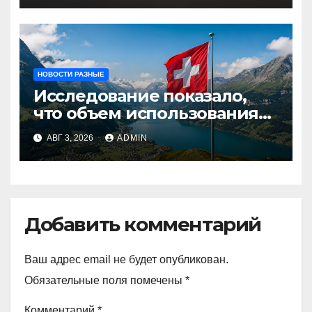
НОВОСТИ РАЗНЫЕ
Исследование показало,
что объем использования
криптовалют в Швейцарии
АВГ 3, 2026
ADMIN
в два раза превышает
аналогичный показатель в
Германии
Добавить комментарий
Ваш адрес email не будет опубликован.
Обязательные поля помечены
*
Комментарий
*