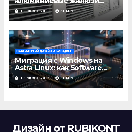
алюминиевые жалюзи
выбрать для окон?
16 ИЮЛЯ, 2026
ADMIN
ГРАФИЧЕСКИЙ ДИЗАЙН И БРЕНДИНГ
Миграция с Windows на
Astra Linux: как Software
Group успешно перешла на
10 ИЮЛЯ, 2026
ADMIN
отечественную ОС
Дизайн от RUBIKONT