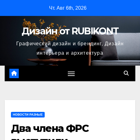
Перейти
Чт. Авг 6th, 2026
к
содержимому
Дизайн от RUBIKONT
Графический дизайн и брендинг, Дизайн
интерьера и архитектура
НОВОСТИ РАЗНЫЕ
Два члена ФРС