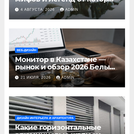
стынет кровь
4 АВГУСТА, 2026
ADMIN
ВЕБ-ДИЗАЙН
Монитор в Казахстане —
рынок и обзор 2026 Белый
Ветер Shop.kz
21 ИЮЛЯ, 2026
ADMIN
ДИЗАЙН ИНТЕРЬЕРА И АРХИТЕКТУРА
Какие горизонтальные