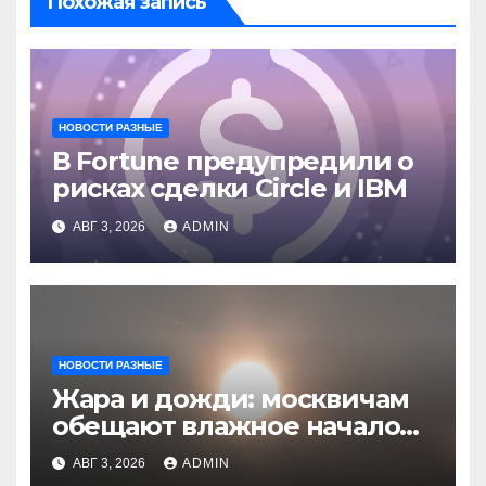
Похожая запись
НОВОСТИ РАЗНЫЕ
В Fortune предупредили о
рисках сделки Circle и IBM
АВГ 3, 2026
ADMIN
НОВОСТИ РАЗНЫЕ
Жара и дожди: москвичам
обещают влажное начало
августа
АВГ 3, 2026
ADMIN