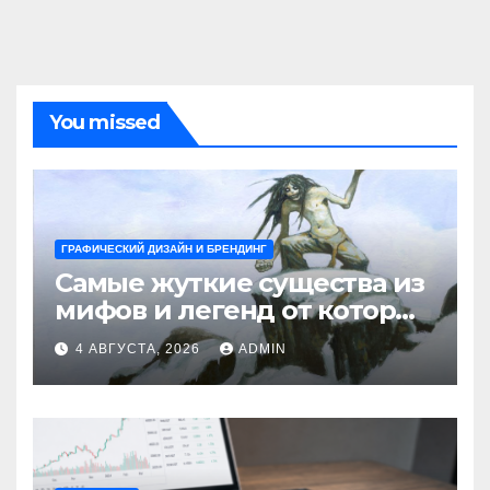
You missed
ГРАФИЧЕСКИЙ ДИЗАЙН И БРЕНДИНГ
Самые жуткие существа из
мифов и легенд от которых
стынет кровь
4 АВГУСТА, 2026
ADMIN