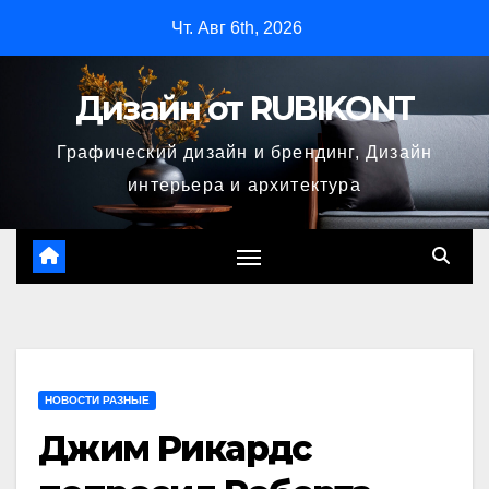
Перейти
Чт. Авг 6th, 2026
к
содержимому
Дизайн от RUBIKONT
Графический дизайн и брендинг, Дизайн
интерьера и архитектура
НОВОСТИ РАЗНЫЕ
Джим Рикардс