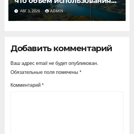
что объем использования
криптовалют в Швейцарии
АВГ 3, 2026
ADMIN
в два раза превышает
аналогичный показатель в
Германии
Добавить комментарий
Ваш адрес email не будет опубликован.
Обязательные поля помечены
*
Комментарий
*