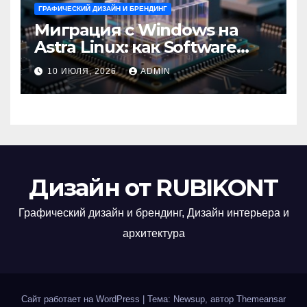
ГРАФИЧЕСКИЙ ДИЗАЙН И БРЕНДИНГ
Миграция с Windows на
Astra Linux: как Software
Group успешно перешла на
10 ИЮЛЯ, 2026
ADMIN
отечественную ОС
Дизайн от RUBIKONT
Графический дизайн и брендинг, Дизайн интерьера и
архитектура
Сайт работает на WordPress
|
Тема: Newsup, автор
Themeansar