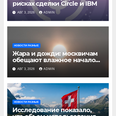
рисках сделки Circle и IBM
АВГ 3, 2026
ADMIN
НОВОСТИ РАЗНЫЕ
Жара и дожди: москвичам
обещают влажное начало
августа
АВГ 3, 2026
ADMIN
НОВОСТИ РАЗНЫЕ
Исследование показало,