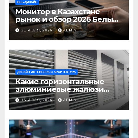
ВЕБ-ДИЗАЙН
Монитор в Казахстане —
рынок и обзор 2026 Белый
Ветер Shop.kz
21 ИЮЛЯ, 2026
ADMIN
ДИЗАЙН ИНТЕРЬЕРА И АРХИТЕКТУРА
Какие горизонтальные
алюминиевые жалюзи
выбрать для окон?
16 ИЮЛЯ, 2026
ADMIN