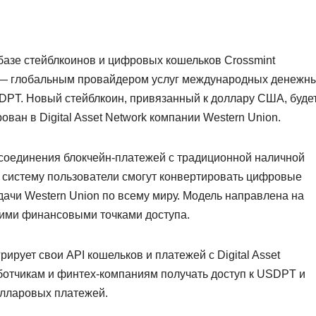
азе стейблкоинов и цифровых кошельков Crossmint
n — глобальным провайдером услуг международных денежн
DPT. Новый стейблкоин, привязанный к доллару США, буде
ван в Digital Asset Network компании Western Union.
я соединения блокчейн-платежей с традиционной наличной
 систему пользователи смогут конвертировать цифровые
дачи Western Union по всему миру. Модель направлена на
ими финансовыми точками доступа.
рирует свои API кошельков и платежей с Digital Asset
аботчикам и финтех-компаниям получать доступ к USDPT и
олларовых платежей.