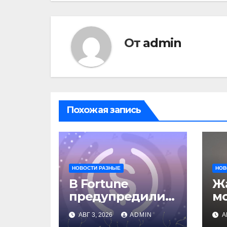
От
admin
Похожая запись
НОВОСТИ РАЗНЫЕ
НОВ
В Fortune
Жа
предупредили о
м
рисках сделки
о
АВГ 3, 2026
ADMIN
А
Circle и IBM
вл