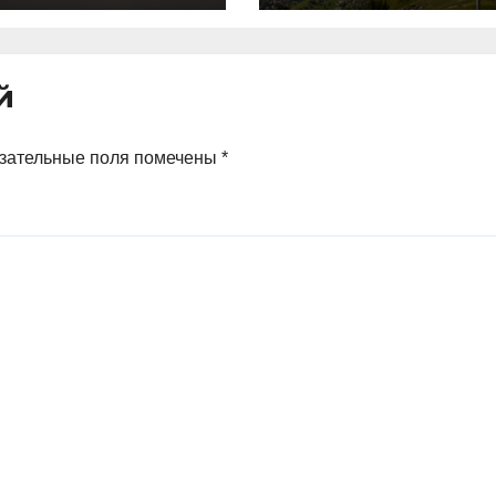
густа
криптовалют в
Швейцарии в
два раза
й
превышает
аналогичный
показатель в
зательные поля помечены
*
Германии