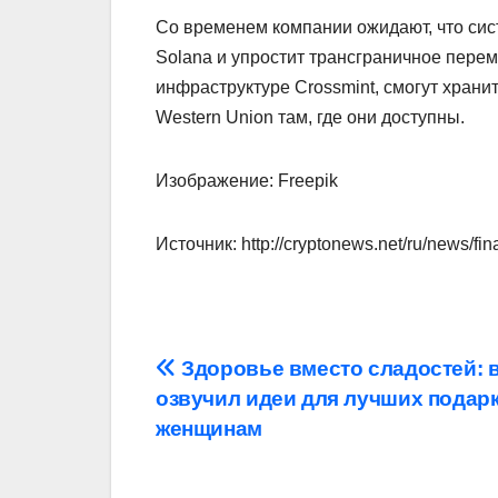
Со временем компании ожидают, что сис
Solana и упростит трансграничное пере
инфраструктуре Crossmint, смогут хран
Western Union там, где они доступны.
Изображение: Freepik
Источник: http://cryptonews.net/ru/news/fi
Навигация
Здоровье вместо сладостей: 
озвучил идеи для лучших подар
по
женщинам
записям