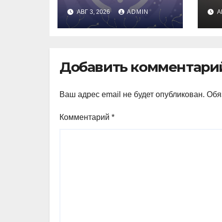
рисках сделки
о
АВГ 3, 2026
ADMIN
А
Circle и IBM
вл
ав
Добавить комментари
Ваш адрес email не будет опубликован.
Обя
Комментарий
*