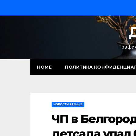
Перейти
к
содержимому
Графич
HOME
ПОЛИТИКА КОНФИДЕНЦИА
НОВОСТИ РАЗНЫЕ
ЧП в Белгород
детсада упал