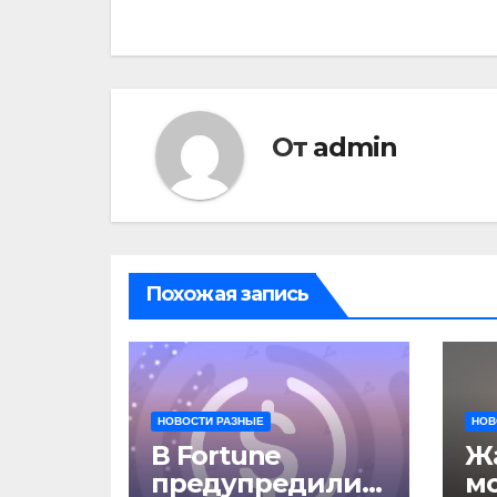
записям
От
admin
Похожая запись
НОВОСТИ РАЗНЫЕ
НОВ
В Fortune
Жа
предупредили о
м