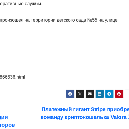
перативные службы.
произошел на территории детского сада №55 на улице
/866636.html
Платежный гигант Stripe приобр
ции
команду криптокошелька Valora
торов