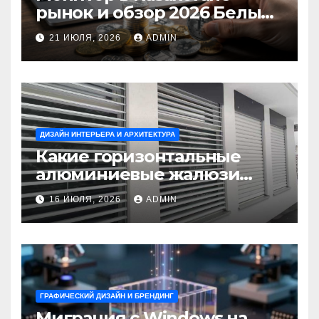
рынок и обзор 2026 Белый
Ветер Shop.kz
21 ИЮЛЯ, 2026
ADMIN
ДИЗАЙН ИНТЕРЬЕРА И АРХИТЕКТУРА
Какие горизонтальные
алюминиевые жалюзи
выбрать для окон?
16 ИЮЛЯ, 2026
ADMIN
ГРАФИЧЕСКИЙ ДИЗАЙН И БРЕНДИНГ
Миграция с Windows на