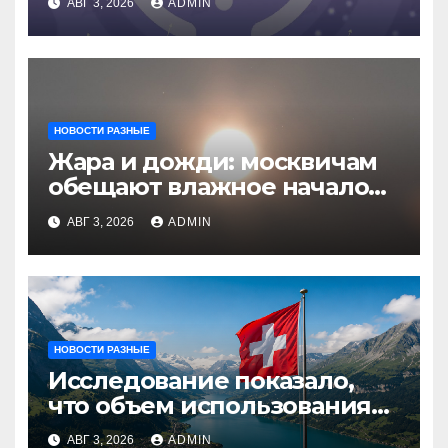
АВГ 3, 2026
ADMIN
НОВОСТИ РАЗНЫЕ
Жара и дожди: москвичам
обещают влажное начало
августа
АВГ 3, 2026
ADMIN
НОВОСТИ РАЗНЫЕ
Исследование показало,
что объем использования
криптовалют в Швейцарии
АВГ 3, 2026
ADMIN