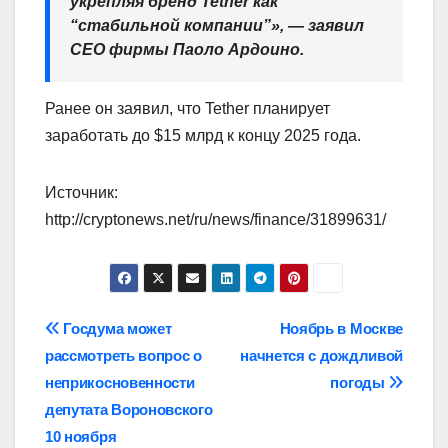
укрепляя бренд Tether как
“стабильной компании”», — заявил
CEO фирмы Паоло Ардоино.
Ранее он заявил, что Tether планирует
заработать до $15 млрд к концу 2025 года.
Источник:
http://cryptonews.net/ru/news/finance/31899631/
Навигация
Госдума может
Ноябрь в Москве
рассмотреть вопрос о
начнется с дождливой
по
неприкосновенности
погоды
записям
депутата Вороновского
10 ноября