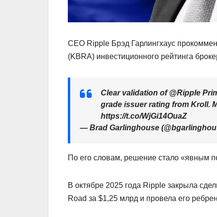
CEO Ripple Брэд Гарлингхаус прокоммен
(KBRA) инвестиционного рейтинга броке
Clear validation of @Ripple Prim
grade issuer rating from Kroll
https://t.co/WjGi14OuaZ
— Brad Garlinghouse (@bgarlinghouse
По его словам, решение стало «явным 
В октябре 2025 года Ripple закрыла сде
Road за $1,25 млрд и провела его ребрен