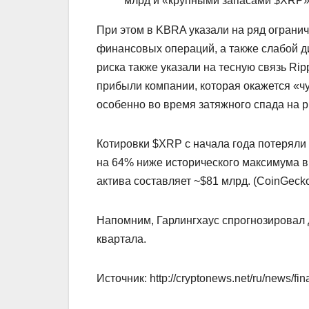
млрд и «крупными запасами $XRP»
При этом в KBRA указали на ряд ограни
финансовых операций, а также слабой д
риска также указали на тесную связь Rip
прибыли компании, которая окажется «чу
особенно во время затяжного спада на 
Котировки $XRP с начала года потеряли 
на 64% ниже исторического максимума в 
актива составляет ~$81 млрд. (CoinGecko
Напомним, Гарлингхаус спрогнозировал 
квартала.
Источник: http://cryptonews.net/ru/news/fi