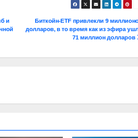
иб и
Биткойн-ETF привлекли 9 миллион
очной
долларов, в то время как из эфира уш
71 миллион долларов