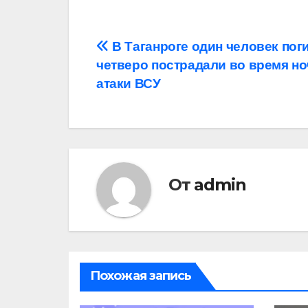
Навигация
В Таганроге один человек пог
четверо пострадали во время н
по
атаки ВСУ
записям
От
admin
Похожая запись