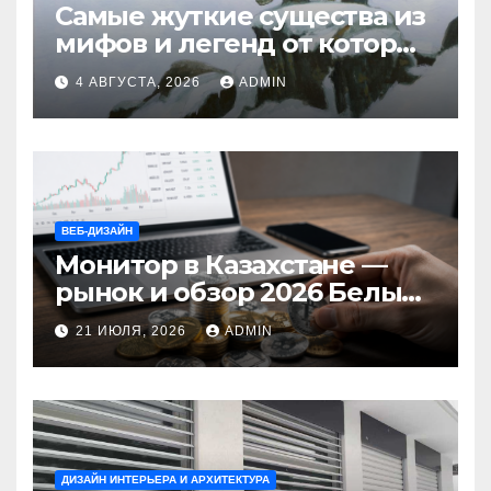
Самые жуткие существа из
мифов и легенд от которых
стынет кровь
4 АВГУСТА, 2026
ADMIN
ВЕБ-ДИЗАЙН
Монитор в Казахстане —
рынок и обзор 2026 Белый
Ветер Shop.kz
21 ИЮЛЯ, 2026
ADMIN
ДИЗАЙН ИНТЕРЬЕРА И АРХИТЕКТУРА