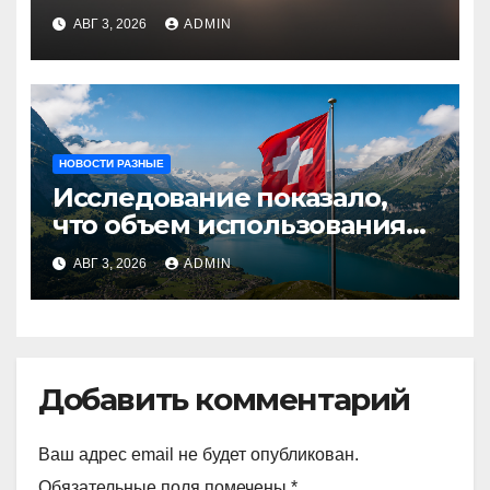
августа
АВГ 3, 2026
ADMIN
НОВОСТИ РАЗНЫЕ
Исследование показало,
что объем использования
криптовалют в Швейцарии
АВГ 3, 2026
ADMIN
в два раза превышает
аналогичный показатель в
Германии
Добавить комментарий
Ваш адрес email не будет опубликован.
Обязательные поля помечены
*