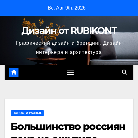
Перейти
Вс. Авг 9th, 2026
к
содержимому
Дизайн от RUBIKONT
Графический дизайн и брендинг, Дизайн
интерьера и архитектура
НОВОСТИ РАЗНЫЕ
Большинство россиян