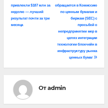
Навигация
привлекли $187 млн за
обращается в Комиссию
по
неделю — лучший
по ценным бумагам и
записям
результат почти за три
биржам (SEC) с
месяца
просьбой о
непредпринятии мер в
целях интеграции
технологии блокчейн в
инфраструктуру рынка
ценных бумаг
От
admin