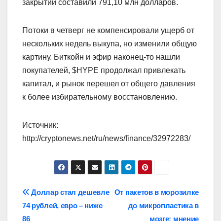
закрытии составили 791,10 млн долларов.
Потоки в четверг не компенсировали ущерб от
нескольких недель выкупа, но изменили общую
картину. Биткойн и эфир наконец-то нашли
покупателей, $HYPE продолжал привлекать
капитал, и рынок перешел от общего давления
к более избирательному восстановлению.
Источник:
http://cryptonews.net/ru/news/finance/32972283/
Навигация
Доллар стал дешевле
От пакетов в морозилке
74 рублей, евро – ниже
до микропластика в
по
86
мозге: мнение