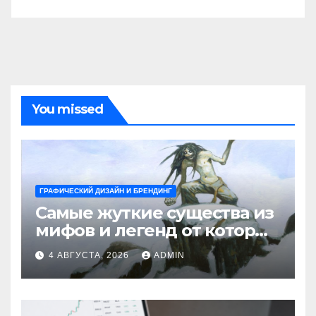
You missed
ГРАФИЧЕСКИЙ ДИЗАЙН И БРЕНДИНГ
Самые жуткие существа из
мифов и легенд от которых
стынет кровь
4 АВГУСТА, 2026
ADMIN