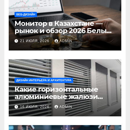
ВЕБ-ДИЗАЙН
Монитор в Казахстане —
рынок и обзор 2026 Белый
Ветер Shop.kz
21 ИЮЛЯ, 2026
ADMIN
ДИЗАЙН ИНТЕРЬЕРА И АРХИТЕКТУРА
Какие горизонтальные
алюминиевые жалюзи
выбрать для окон?
16 ИЮЛЯ, 2026
ADMIN