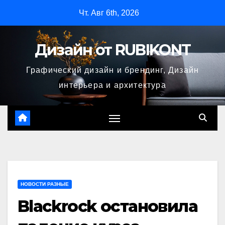
Перейти
Чт. Авг 6th, 2026
к
содержимому
Дизайн от RUBIKONT
Графический дизайн и брендинг, Дизайн
интерьера и архитектура
НОВОСТИ РАЗНЫЕ
Blackrock остановила