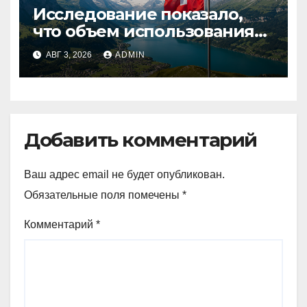
Исследование показало,
что объем использования
криптовалют в Швейцарии
АВГ 3, 2026
ADMIN
в два раза превышает
аналогичный показатель в
Германии
Добавить комментарий
Ваш адрес email не будет опубликован.
Обязательные поля помечены
*
Комментарий
*