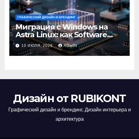
ГРАФИЧЕСКИЙ ДИЗАЙН И БРЕНДИНГ
Миграция с Windows на
Astra Linux: как Software
Group успешно перешла на
10 ИЮЛЯ, 2026
ADMIN
отечественную ОС
Дизайн от RUBIKONT
Графический дизайн и брендинг, Дизайн интерьера и
архитектура