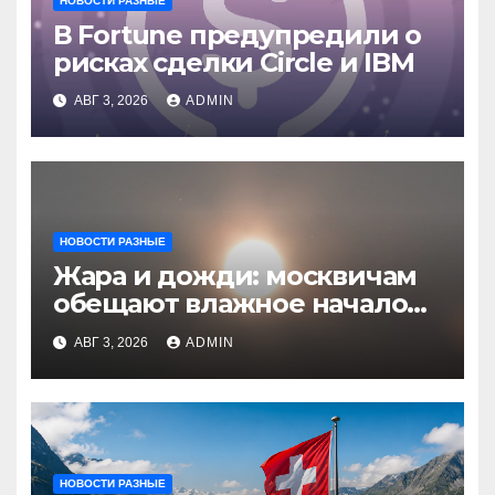
НОВОСТИ РАЗНЫЕ
В Fortune предупредили о
рисках сделки Circle и IBM
АВГ 3, 2026
ADMIN
НОВОСТИ РАЗНЫЕ
Жара и дожди: москвичам
обещают влажное начало
августа
АВГ 3, 2026
ADMIN
НОВОСТИ РАЗНЫЕ