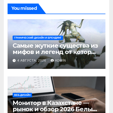
You missed
ГРАФИЧЕСКИЙ ДИЗАЙН И БРЕНДИНГ
Самые жуткие существа из
мифов и легенд от которых
стынет кровь
4 АВГУСТА, 2026
ADMIN
ВЕБ-ДИЗАЙН
Монитор в Казахстане —
рынок и обзор 2026 Белый