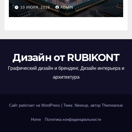
Group успешно перешла на
10 ИЮЛЯ, 2026
ADMIN
отечественную ОС
Дизайн от RUBIKONT
Графический дизайн и брендинг, Дизайн интерьера и
архитектура
Сайт работает на WordPress
|
Тема: Newsup, автор
Themeansar
Home
Политика конфиденциальности