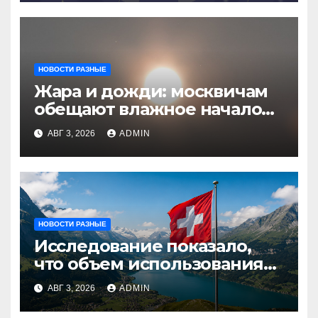
НОВОСТИ РАЗНЫЕ
Жара и дожди: москвичам
обещают влажное начало
августа
АВГ 3, 2026
ADMIN
НОВОСТИ РАЗНЫЕ
Исследование показало,
что объем использования
криптовалют в Швейцарии
АВГ 3, 2026
ADMIN
в два раза превышает
аналогичный показатель в