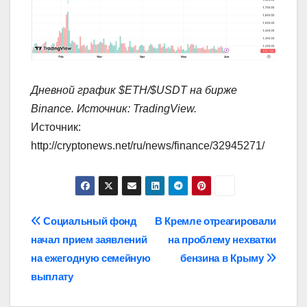
Дневной график $ETH/$USDT на бирже
Binance. Источник:
TradingView
.
Источник:
http://cryptonews.net/ru/news/finance/32945271/
Навигация
Социальный фонд
В Кремле отреагировали
начал прием заявлений
на проблему нехватки
по
на ежегодную семейную
бензина в Крыму
записям
выплату