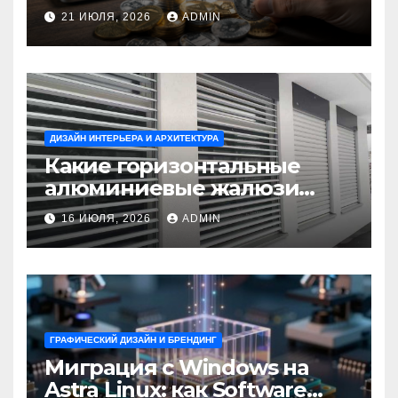
Ветер Shop.kz
21 ИЮЛЯ, 2026
ADMIN
ДИЗАЙН ИНТЕРЬЕРА И АРХИТЕКТУРА
Какие горизонтальные
алюминиевые жалюзи
выбрать для окон?
16 ИЮЛЯ, 2026
ADMIN
ГРАФИЧЕСКИЙ ДИЗАЙН И БРЕНДИНГ
Миграция с Windows на
Astra Linux: как Software