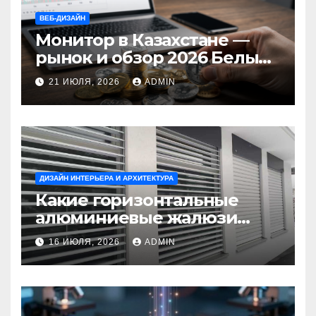
ВЕБ-ДИЗАЙН
Монитор в Казахстане —
рынок и обзор 2026 Белый
Ветер Shop.kz
21 ИЮЛЯ, 2026
ADMIN
ДИЗАЙН ИНТЕРЬЕРА И АРХИТЕКТУРА
Какие горизонтальные
алюминиевые жалюзи
выбрать для окон?
16 ИЮЛЯ, 2026
ADMIN