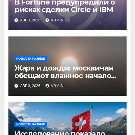
В Fortune предупредили о
рисках сделки Circle и IBM
АВГ 3, 2026
ADMIN
НОВОСТИ РАЗНЫЕ
Жара и дожди: москвичам
обещают влажное начало
августа
АВГ 3, 2026
ADMIN
НОВОСТИ РАЗНЫЕ
Исследование показало,