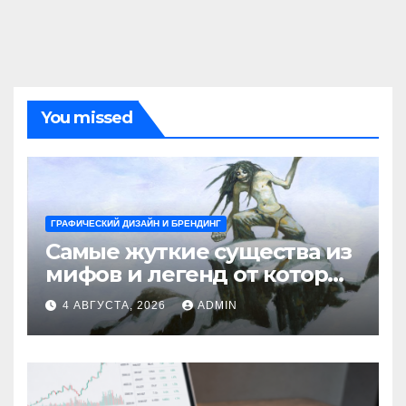
You missed
ГРАФИЧЕСКИЙ ДИЗАЙН И БРЕНДИНГ
Самые жуткие существа из
мифов и легенд от которых
стынет кровь
4 АВГУСТА, 2026
ADMIN