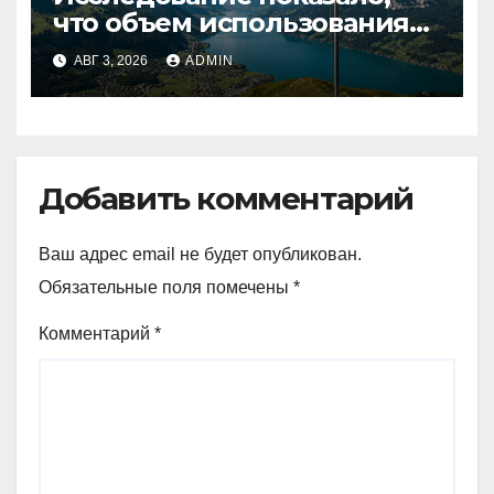
что объем использования
криптовалют в Швейцарии
АВГ 3, 2026
ADMIN
в два раза превышает
аналогичный показатель в
Германии
Добавить комментарий
Ваш адрес email не будет опубликован.
Обязательные поля помечены
*
Комментарий
*