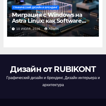
ГРАФИЧЕСКИЙ ДИЗАЙН И БРЕНДИНГ
Миграция с Windows на
Astra Linux: как Software
Group успешно перешла на
10 ИЮЛЯ, 2026
ADMIN
отечественную ОС
Дизайн от RUBIKONT
Графический дизайн и брендинг, Дизайн интерьера и
архитектура