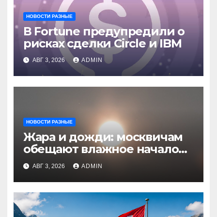
НОВОСТИ РАЗНЫЕ
В Fortune предупредили о
рисках сделки Circle и IBM
АВГ 3, 2026
ADMIN
НОВОСТИ РАЗНЫЕ
Жара и дожди: москвичам
обещают влажное начало
августа
АВГ 3, 2026
ADMIN