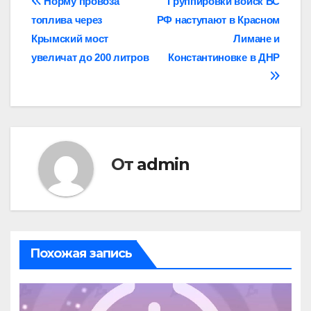
Навигация
Норму провоза
Группировки войск ВС
топлива через
РФ наступают в Красном
по
Крымский мост
Лимане и
записям
увеличат до 200 литров
Константиновке в ДНР
От
admin
Похожая запись