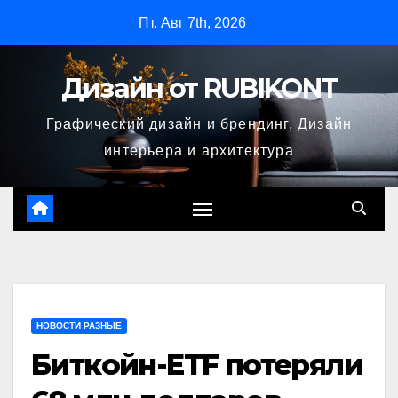
Перейти
Пт. Авг 7th, 2026
к
содержимому
Дизайн от RUBIKONT
Графический дизайн и брендинг, Дизайн
интерьера и архитектура
НОВОСТИ РАЗНЫЕ
Биткойн-ETF потеряли