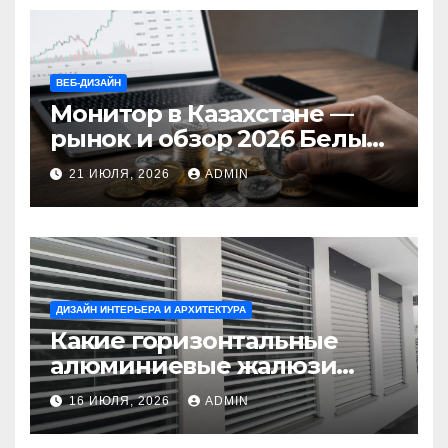
ВЕБ-ДИЗАЙН
Монитор в Казахстане —
рынок и обзор 2026 Белый
Ветер Shop.kz
21 ИЮЛЯ, 2026
ADMIN
ДИЗАЙН ИНТЕРЬЕРА И АРХИТЕКТУРА
Какие горизонтальные
алюминиевые жалюзи
выбрать для окон?
16 ИЮЛЯ, 2026
ADMIN