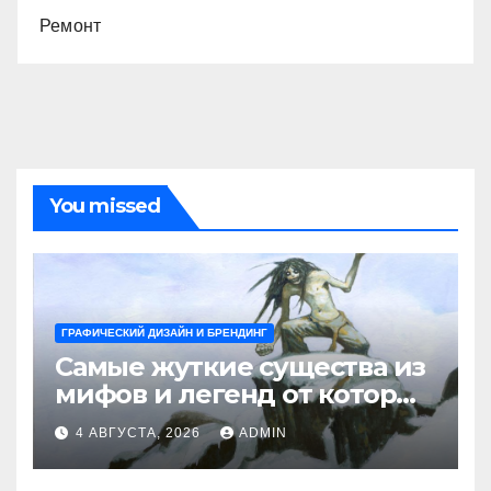
Ремонт
You missed
ГРАФИЧЕСКИЙ ДИЗАЙН И БРЕНДИНГ
Самые жуткие существа из
мифов и легенд от которых
стынет кровь
4 АВГУСТА, 2026
ADMIN