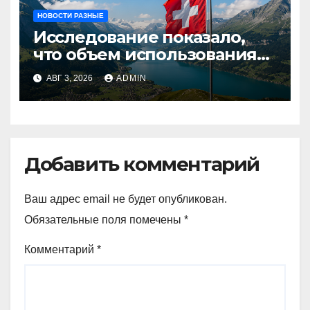
НОВОСТИ РАЗНЫЕ
Исследование показало,
что объем использования
криптовалют в Швейцарии
АВГ 3, 2026
ADMIN
в два раза превышает
аналогичный показатель в
Германии
Добавить комментарий
Ваш адрес email не будет опубликован.
Обязательные поля помечены
*
Комментарий
*