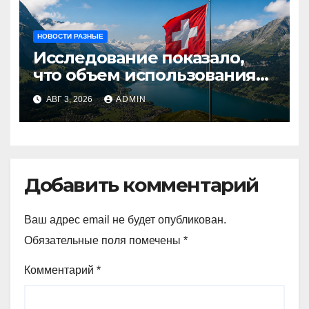
НОВОСТИ РАЗНЫЕ
Исследование показало,
что объем использования
криптовалют в Швейцарии
АВГ 3, 2026
ADMIN
в два раза превышает
аналогичный показатель в
Германии
Добавить комментарий
Ваш адрес email не будет опубликован.
Обязательные поля помечены
*
Комментарий
*