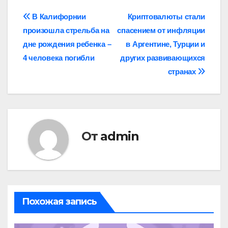
Навигация
В Калифорнии
Криптовалюты стали
произошла стрельба на
спасением от инфляции
по
дне рождения ребенка –
в Аргентине, Турции и
записям
4 человека погибли
других развивающихся
странах
От
admin
Похожая запись