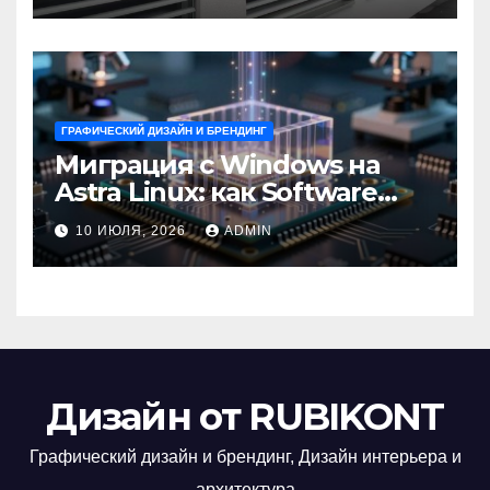
ГРАФИЧЕСКИЙ ДИЗАЙН И БРЕНДИНГ
Миграция с Windows на
Astra Linux: как Software
Group успешно перешла на
10 ИЮЛЯ, 2026
ADMIN
отечественную ОС
Дизайн от RUBIKONT
Графический дизайн и брендинг, Дизайн интерьера и
архитектура