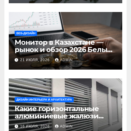
ВЕБ-ДИЗАЙН
Монитор в Казахстане —
рынок и обзор 2026 Белый
Ветер Shop.kz
21 ИЮЛЯ, 2026
ADMIN
ДИЗАЙН ИНТЕРЬЕРА И АРХИТЕКТУРА
Какие горизонтальные
алюминиевые жалюзи
выбрать для окон?
16 ИЮЛЯ, 2026
ADMIN