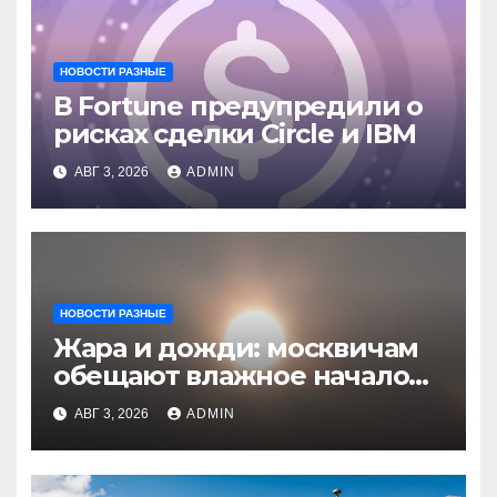
НОВОСТИ РАЗНЫЕ
В Fortune предупредили о
рисках сделки Circle и IBM
АВГ 3, 2026
ADMIN
НОВОСТИ РАЗНЫЕ
Жара и дожди: москвичам
обещают влажное начало
августа
АВГ 3, 2026
ADMIN