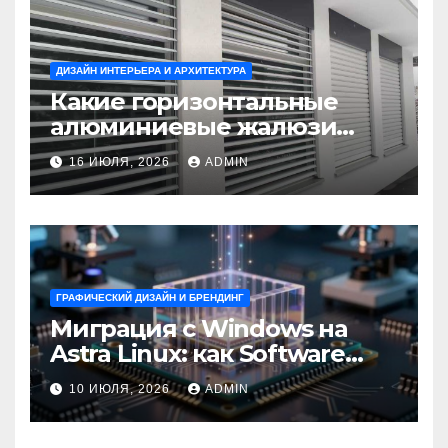
ДИЗАЙН ИНТЕРЬЕРА И АРХИТЕКТУРА
Какие горизонтальные
алюминиевые жалюзи
выбрать для окон?
16 ИЮЛЯ, 2026
ADMIN
ГРАФИЧЕСКИЙ ДИЗАЙН И БРЕНДИНГ
Миграция с Windows на
Astra Linux: как Software
Group успешно перешла на
10 ИЮЛЯ, 2026
ADMIN
отечественную ОС