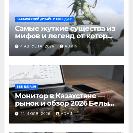
ГРАФИЧЕСКИЙ ДИЗАЙН И БРЕНДИНГ
Самые жуткие существа из
мифов и легенд от которых
стынет кровь
4 АВГУСТА, 2026
ADMIN
ВЕБ-ДИЗАЙН
Монитор в Казахстане —
рынок и обзор 2026 Белый
Ветер Shop.kz
21 ИЮЛЯ, 2026
ADMIN