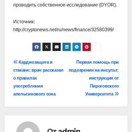
проводить собственное исследование (DYOR).
Источник:
http://cryptonews.net/ru/news/finance/32580399/
Навигация
Кардиозащита в
Первая помощь при
стакане: врач рассказал
подозрении на инсульт:
по
о правилах
инструкция от
записям
употребления
Пироговского
апельсинового сока
Университета
От
admin