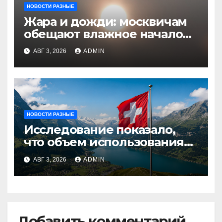
НОВОСТИ РАЗНЫЕ
Жара и дожди: москвичам
обещают влажное начало
августа
АВГ 3, 2026
ADMIN
НОВОСТИ РАЗНЫЕ
Исследование показало,
что объем использования
криптовалют в Швейцарии
АВГ 3, 2026
ADMIN
в два раза превышает
аналогичный показатель в
Германии
Добавить комментарий