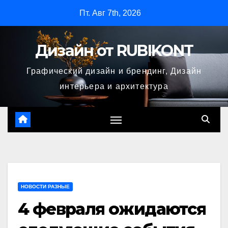
Перейти
Пт. Авг 7th, 2026
к
содержимому
Дизайн от RUBIKONT
Графический дизайн и брендинг, Дизайн
интерьера и архитектура
НОВОСТИ РАЗНЫЕ
4 февраля ожидаются