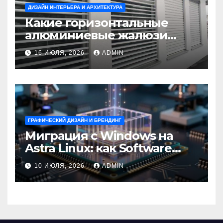
ДИЗАЙН ИНТЕРЬЕРА И АРХИТЕКТУРА
Какие горизонтальные
алюминиевые жалюзи
выбрать для окон?
16 ИЮЛЯ, 2026
ADMIN
ГРАФИЧЕСКИЙ ДИЗАЙН И БРЕНДИНГ
Миграция с Windows на
Astra Linux: как Software
Group успешно перешла на
10 ИЮЛЯ, 2026
ADMIN
отечественную ОС