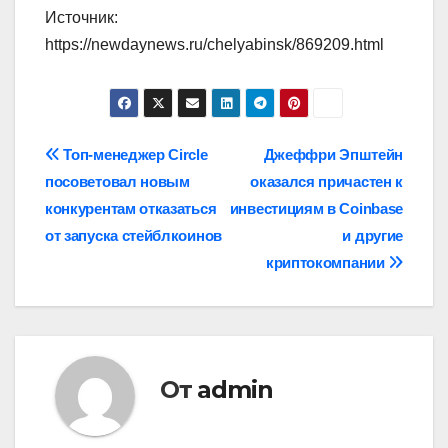
Источник:
https://newdaynews.ru/chelyabinsk/869209.html
Навигация
Топ-менеджер Circle
Джеффри Эпштейн
посоветовал новым
оказался причастен к
по
конкурентам отказаться
инвестициям в Coinbase
записям
от запуска стейблкоинов
и другие
криптокомпании
От
admin