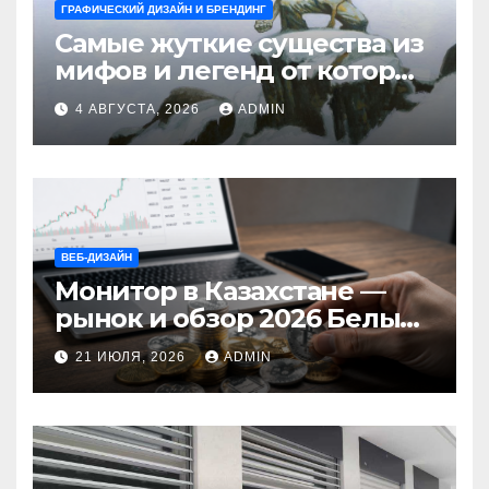
ГРАФИЧЕСКИЙ ДИЗАЙН И БРЕНДИНГ
Самые жуткие существа из
мифов и легенд от которых
стынет кровь
4 АВГУСТА, 2026
ADMIN
ВЕБ-ДИЗАЙН
Монитор в Казахстане —
рынок и обзор 2026 Белый
Ветер Shop.kz
21 ИЮЛЯ, 2026
ADMIN