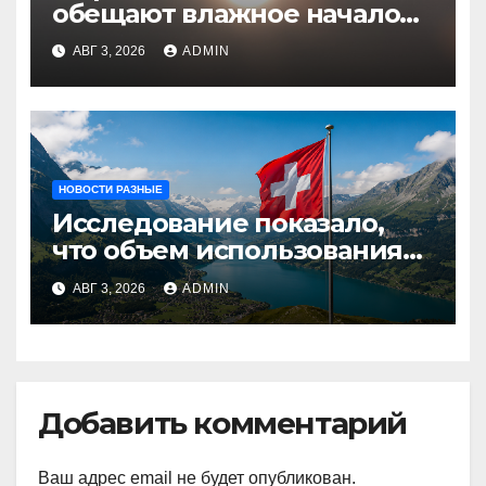
обещают влажное начало
августа
АВГ 3, 2026
ADMIN
НОВОСТИ РАЗНЫЕ
Исследование показало,
что объем использования
криптовалют в Швейцарии
АВГ 3, 2026
ADMIN
в два раза превышает
аналогичный показатель в
Германии
Добавить комментарий
Ваш адрес email не будет опубликован.