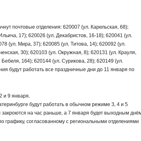
чнут почтовые отделения: 620007 (ул. Карельская, 68);
Ильича, 17); 620026 (ул. Декабристов, 16-18); 620041 (ул.
078 (ул. Мира, 37); 620085 (ул. Титова, 14); 620092 (ул.
нская, 30); 620103 (ул. Окружная, 8); 620131 (ул. Крауля,
. Бебеля, 164); 620144 (ул. Сурикова, 28); 620149 (ул.
ния будут работать все праздничные дни до 11 января по
2 и 9 января.
теринбурге будут работать в обычном режиме 3, 4 и 5
я закроются на час раньше, а 7 января будет выходным днё
по графику, согласованному с региональными отделениями