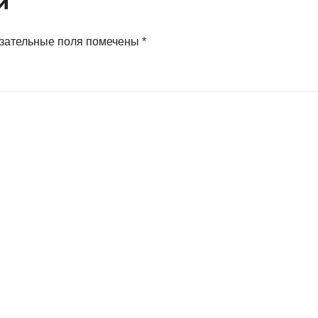
й
превышает
аналогичный
показатель в
зательные поля помечены
*
Германии