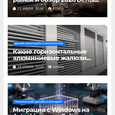
Ветер Shop.kz
21 ИЮЛЯ, 2026
ADMIN
ДИЗАЙН ИНТЕРЬЕРА И АРХИТЕКТУРА
Какие горизонтальные
алюминиевые жалюзи
выбрать для окон?
16 ИЮЛЯ, 2026
ADMIN
ГРАФИЧЕСКИЙ ДИЗАЙН И БРЕНДИНГ
Миграция с Windows на