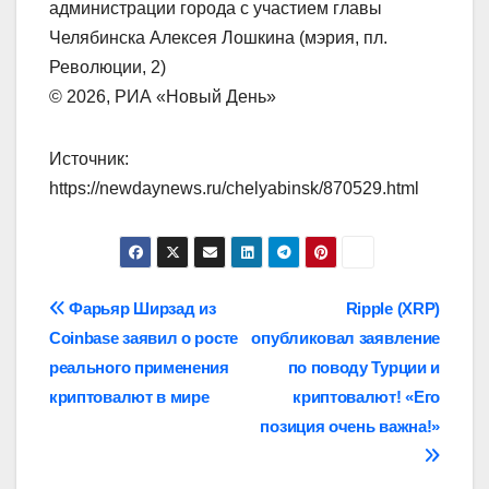
администрации города с участием главы
Челябинска Алексея Лошкина (мэрия, пл.
Революции, 2)
© 2026, РИА «Новый День»
Источник:
https://newdaynews.ru/chelyabinsk/870529.html
Навигация
Фарьяр Ширзад из
Ripple (XRP)
Coinbase заявил о росте
опубликовал заявление
по
реального применения
по поводу Турции и
записям
криптовалют в мире
криптовалют! «Его
позиция очень важна!»