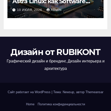
Astra Linux: как Software
Group успешно перешла на
10 ИЮЛЯ, 2026
ADMIN
отечественную ОС
Дизайн от RUBIKONT
Графический дизайн и брендинг, Дизайн интерьера и
архитектура
Сайт работает на WordPress
|
Тема: Newsup, автор
Themeansar
Home
Политика конфиденциальности