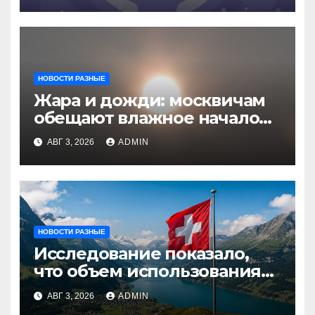
НОВОСТИ РАЗНЫЕ
Жара и дожди: москвичам
обещают влажное начало
августа
АВГ 3, 2026
ADMIN
НОВОСТИ РАЗНЫЕ
Исследование показало,
что объем использования
криптовалют в Швейцарии
АВГ 3, 2026
ADMIN
в два раза превышает