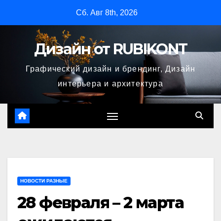
Перейти
Сб. Авг 8th, 2026
к
содержимому
Дизайн от RUBIKONT
Графический дизайн и брендинг, Дизайн
интерьера и архитектура
НОВОСТИ РАЗНЫЕ
28 февраля – 2 марта