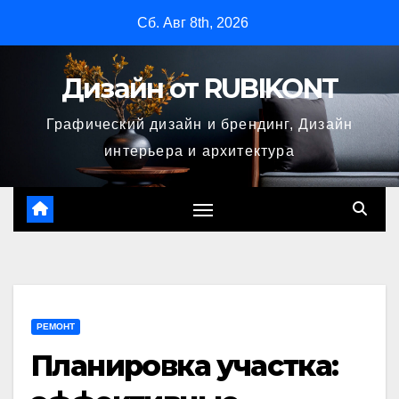
Перейти
Сб. Авг 8th, 2026
к
содержимому
Дизайн от RUBIKONT
Графический дизайн и брендинг, Дизайн
интерьера и архитектура
РЕМОНТ
Планировка участка: