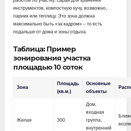
работой по участку: сарай для хранения
инструментов, компостную кучу, возможно,
парник или теплицу. Это зона должна
максимально быть «за кадром» – то есть
подальше от дома и зоны отдыха.
Таблица: Пример
зонирования участка
площадью 10 соток
Площадь
Основные
Зона
Расп
(кв.м.)
объекты
Дом,
входная
Ближе
Жилая
300
группа,
возле
внутренний