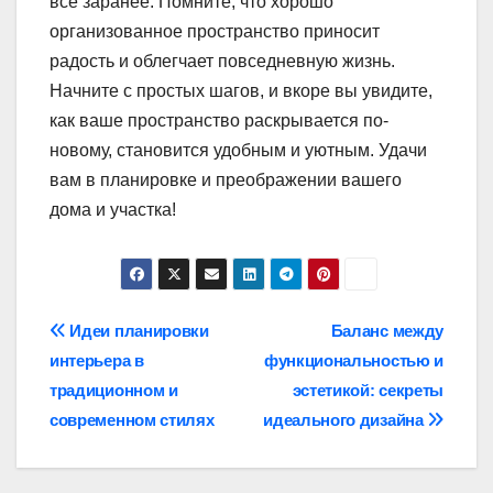
все заранее. Помните, что хорошо
организованное пространство приносит
радость и облегчает повседневную жизнь.
Начните с простых шагов, и вкоре вы увидите,
как ваше пространство раскрывается по-
новому, становится удобным и уютным. Удачи
вам в планировке и преображении вашего
дома и участка!
Навигация
Идеи планировки
Баланс между
интерьера в
функциональностью и
по
традиционном и
эстетикой: секреты
записям
современном стилях
идеального дизайна