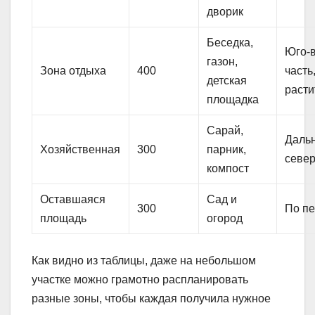
дворик
Беседка,
Юго-
газон,
Зона отдыха
400
часть
детская
расти
площадка
Сарай,
Дальн
Хозяйственная
300
парник,
север
компост
Оставшаяся
Сад и
300
По п
площадь
огород
Как видно из таблицы, даже на небольшом
участке можно грамотно распланировать
разные зоны, чтобы каждая получила нужное