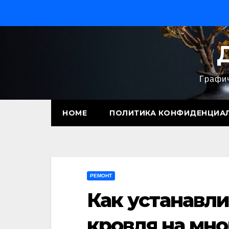
Перейти
к
содержимому
Графич
HOME
ПОЛИТИКА КОНФИДЕНЦИА
РЕМОНТ
Как устанавли
кровля на мн