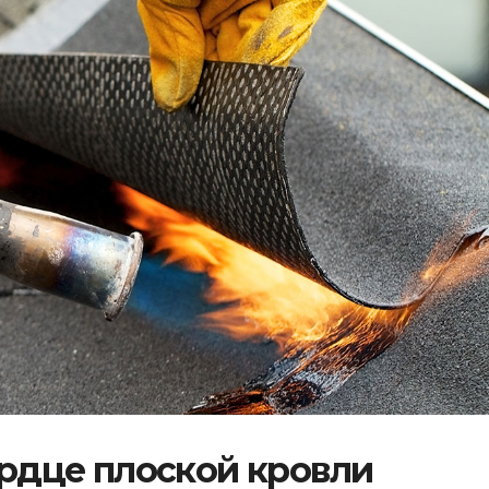
рдце плоской кровли