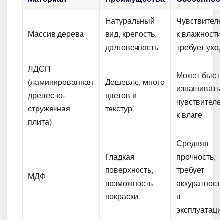
Натуральный
Чувствител
Массив дерева
вид, крепость,
к влажности
долговечность
требует ухо
ЛДСП
Может быст
(ламинированная
Дешевле, много
изнашивать
древесно-
цветов и
чувствител
стружечная
текстур
к влаге
плита)
Средняя
Гладкая
прочность,
поверхность,
требует
МДФ
возможность
аккуратнос
покраски
в
эксплуатац