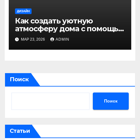
ДИЗАЙН
Как создать уютную
атмосферу дома с помощью
света: практические советы
МАР 23, 2026
ADMIN
Поиск
Поиск
Статьи