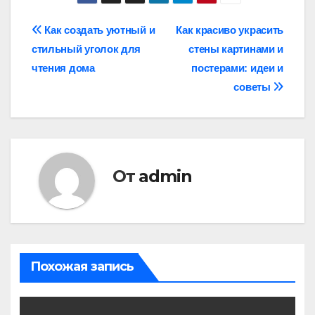
Навигация
Как создать уютный и
Как красиво украсить
стильный уголок для
стены картинами и
по
чтения дома
постерами: идеи и
записям
советы
От
admin
Похожая запись