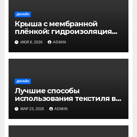
ДИЗАЙН
Крыша с мембранной
плёнкой: гидроизоляция
своими руками
ИЮЛ 6, 2026
ADMIN
ДИЗАЙН
Лучшие способы
использования текстиля в
декоре для уюта и стиля
МАР 23, 2026
ADMIN