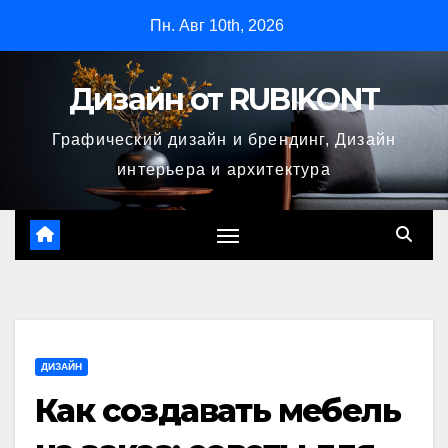
Перейти
Пн. Авг 10th, 2026
к
содержимому
Дизайн от RUBIKONT
Графический дизайн и брендинг, Дизайн
интерьера и архитектура
ДИЗАЙН
Как создавать мебель