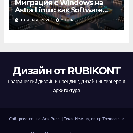
Миграция с Windows на
Astra Linux: как Software
Group успешно перешла на
10 ИЮЛЯ, 2026
ADMIN
отечественную ОС
Дизайн от RUBIKONT
Графический дизайн и брендинг, Дизайн интерьера и
архитектура
Сайт работает на WordPress
|
Тема: Newsup, автор
Themeansar