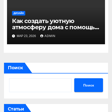
ДИЗАЙН
Как создать уютную
атмосферу дома с помощью
света: практические советы
МАР 23, 2026
ADMIN
Поиск
Поиск
Статьи