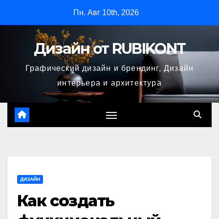
Перейти
Пн. Авг 10th, 2026
к
содержимому
Дизайн от RUBIKONT
Графический дизайн и брендинг, Дизайн
интерьера и архитектура
ДИЗАЙН
Как создать