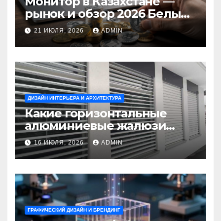
Монитор в Казахстане —
рынок и обзор 2026 Белый
Ветер Shop.kz
21 ИЮЛЯ, 2026
ADMIN
ДИЗАЙН ИНТЕРЬЕРА И АРХИТЕКТУРА
Какие горизонтальные
алюминиевые жалюзи
выбрать для окон?
16 ИЮЛЯ, 2026
ADMIN
ГРАФИЧЕСКИЙ ДИЗАЙН И БРЕНДИНГ