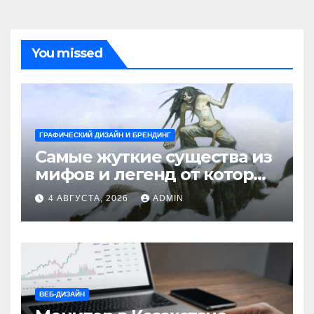
You missed
ГРАФИЧЕСКИЙ ДИЗАЙН И БРЕНДИНГ
Самые жуткие существа из
мифов и легенд от которых
стынет кровь
4 АВГУСТА, 2026
ADMIN
ВЕБ-ДИЗАЙН