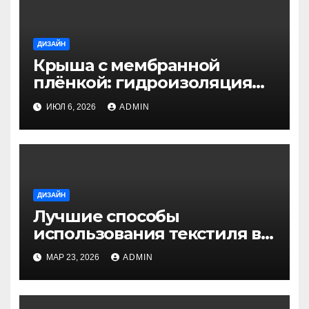
ДИЗАЙН
Крыша с мембранной
плёнкой: гидроизоляция
своими руками
ИЮЛ 6, 2026
ADMIN
ДИЗАЙН
Лучшие способы
использования текстиля в
декоре для уюта и стиля
МАР 23, 2026
ADMIN