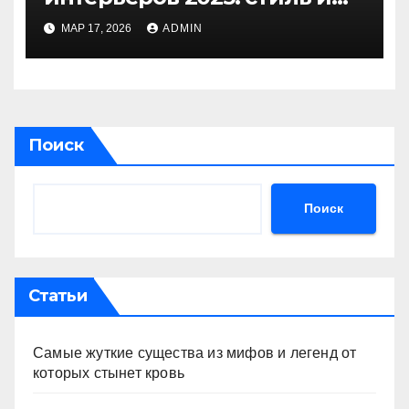
инновации года
МАР 17, 2026
ADMIN
Поиск
Поиск
Статьи
Самые жуткие существа из мифов и легенд от
которых стынет кровь