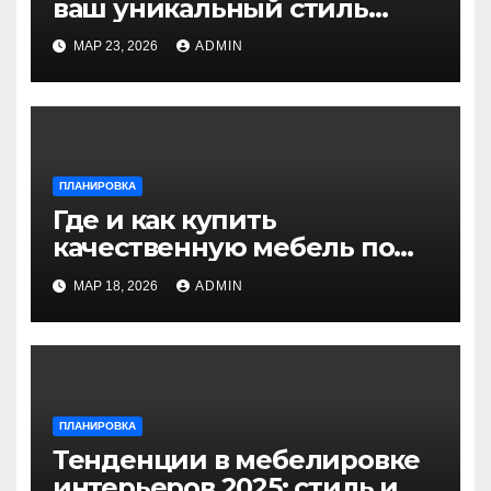
ваш уникальный стиль
жизни и комфорт дома
МАР 23, 2026
ADMIN
ПЛАНИРОВКА
Где и как купить
качественную мебель по
доступной цене: советы и
МАР 18, 2026
ADMIN
варианты
ПЛАНИРОВКА
Тенденции в мебелировке
интерьеров 2025: стиль и