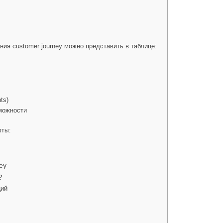
ия customer journey можно представить в таблице:
ts)
зможности
рты:
ey
?
ций