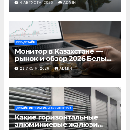
4 АВГУСТА, 2026
ADMIN
ВЕБ-ДИЗАЙН
Монитор в Казахстане —
рынок и обзор 2026 Белый
Ветер Shop.kz
21 ИЮЛЯ, 2026
ADMIN
ДИЗАЙН ИНТЕРЬЕРА И АРХИТЕКТУРА
Какие горизонтальные
алюминиевые жалюзи