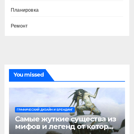
Планировка
Ремонт
You missed
ГРАФИЧЕСКИЙ ДИЗАЙН И БРЕНДИНГ
Самые жуткие существа из
мифов и легенд от которых
стынет кровь