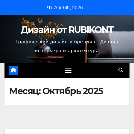
Перейти
Чт. Авг 6th, 2026
к
содержимому
Дизайн от RUBIKONT
Графический дизайн и брендинг, Дизайн
интерьера и архитектура
Месяц:
Октябрь 2025