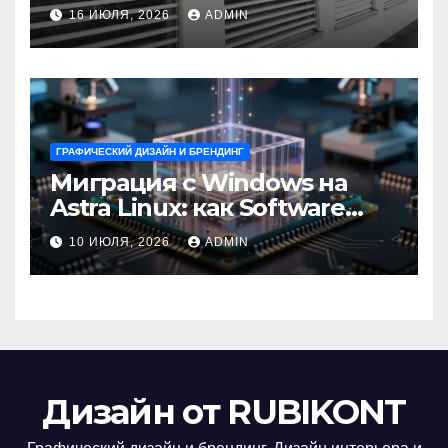
выбрать для окон?
16 ИЮЛЯ, 2026
ADMIN
ГРАФИЧЕСКИЙ ДИЗАЙН И БРЕНДИНГ
Миграция с Windows на
Astra Linux: как Software
Group успешно перешла на
10 ИЮЛЯ, 2026
ADMIN
отечественную ОС
Дизайн от RUBIKONT