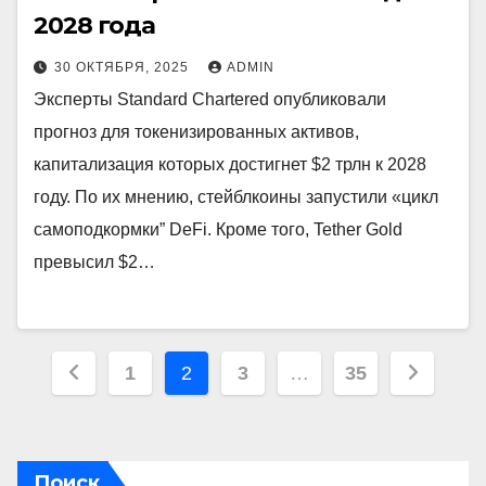
2028 года
30 ОКТЯБРЯ, 2025
ADMIN
Эксперты Standard Chartered опубликовали
прогноз для токенизированных активов,
капитализация которых достигнет $2 трлн к 2028
году. По их мнению, стейблкоины запустили «цикл
самоподкормки” DeFi. Кроме того, Tether Gold
превысил $2…
Пагинация
1
2
3
…
35
записей
Поиск