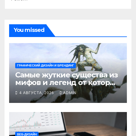
You missed
ГРАФИЧЕСКИЙ ДИЗАЙН И БРЕНДИНГ
Самые жуткие существа из
мифов и легенд от которых
стынет кровь
4 АВГУСТА, 2026
ADMIN
ВЕБ-ДИЗАЙН