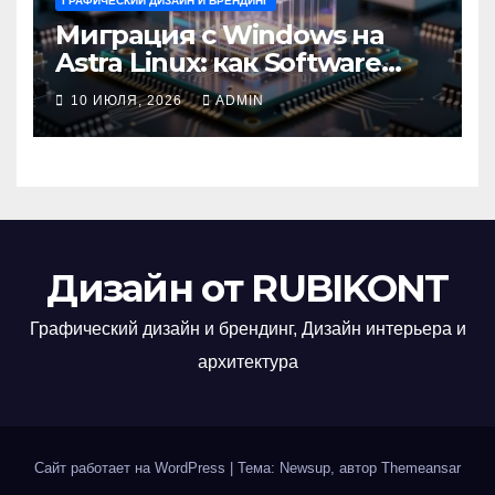
ГРАФИЧЕСКИЙ ДИЗАЙН И БРЕНДИНГ
Миграция с Windows на
Astra Linux: как Software
Group успешно перешла на
10 ИЮЛЯ, 2026
ADMIN
отечественную ОС
Дизайн от RUBIKONT
Графический дизайн и брендинг, Дизайн интерьера и
архитектура
Сайт работает на WordPress
|
Тема: Newsup, автор
Themeansar