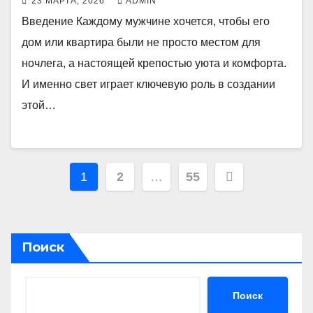
23 МАРТА, 2026
ADMIN
Введение Каждому мужчине хочется, чтобы его
дом или квартира были не просто местом для
ночлега, а настоящей крепостью уюта и комфорта.
И именно свет играет ключевую роль в создании
этой…
Пагинация
1
2
…
55
записей
Поиск
Поиск