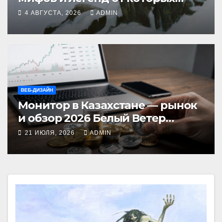
стынет кровь
4 АВГУСТА, 2026
ADMIN
ВЕБ-ДИЗАЙН
Монитор в Казахстане — рынок
и обзор 2026 Белый Ветер
Shop.kz
21 ИЮЛЯ, 2026
ADMIN