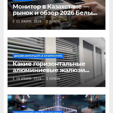
Монитор в Казахстане —
рынок и обзор 2026 Белый
Ветер Shop.kz
21 ИЮЛЯ, 2026
ADMIN
ДИЗАЙН ИНТЕРЬЕРА И АРХИТЕКТУРА
Какие горизонтальные
алюминиевые жалюзи
выбрать для окон?
16 ИЮЛЯ, 2026
ADMIN